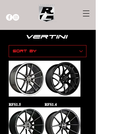
vertini
𝐑𝐅𝐒𝟏.𝟓
𝐑𝐅𝐒𝟏.𝟒